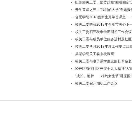
组织部关工委、团委赴校“四联四定
开学首课之三：“我们的大学”专题报
合肥学院2018级新生开学首课之
校关工委荣获2018年合肥市关心下一
校关工委召开秋季学期期初工作会议
校关工委与成员单位服务进村及社区
校关工委学习2018年度工作要点回
巢湖学院关工委来校调研
校关工委与电子系学生支部赴革命老
经开区海恒社区开展十九大精神“大宣
“成长、追梦——相约女生节”讲座圆
校关工委召开期初工作会议