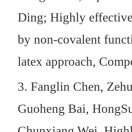
Ding; Highly effectiv
by non-covalent functi
latex approach, Comp
3. Fanglin Chen, Zeh
Guoheng Bai, HongSu
Chunxiang Wei. Highl