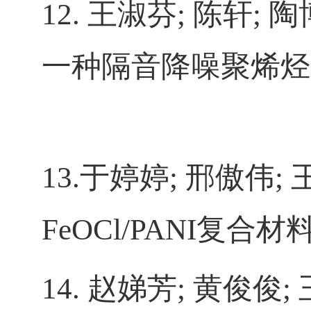
12.
王淑芬
;
陈轩
;
陶
一种隔音降噪聚烯烃
13.
于婷婷
;
邢傲伟
;
FeOCl/PANI
复合材
14.
赵娣芳
;
黄俊俊
;