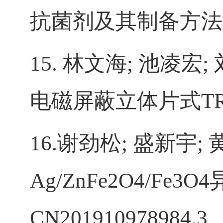
抗菌剂及其制备方法
15.
林文海
;
池凌宏
;
电磁屏蔽立体片式
T
16.
谢劲松
;
盛新宇
;
Ag/ZnFe2O4/Fe3O4
CN201910978984.3