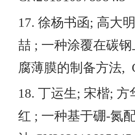
17.
徐杨书函
;
高大
喆
;
一种涂覆在碳钢
腐薄膜的制备方法
,
18.
丁运生
;
宋楷
;
方
红
;
一种基于硼
-
氮