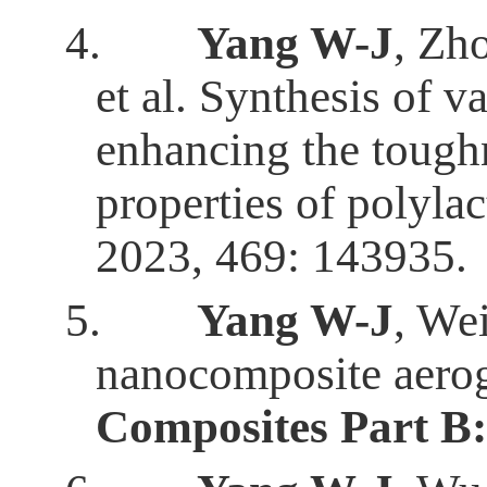
4.
Yang W-J
, Zh
et al. Synthesis of 
enhancing the toughn
properties of polylac
2023, 469: 143935.
5.
Yang W-J
, We
nanocomposite aeroge
Composites Part B: