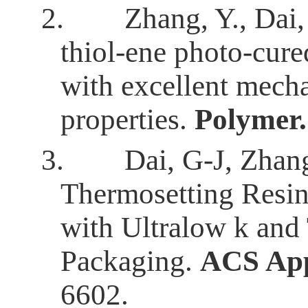
2.
Zhang, Y., Dai,
thiol-ene photo-cure
with excellent mecha
properties.
Polymer.
3.
Dai, G-J, Zhan
Thermosetting Resin
with Ultralow k and 
Packaging.
ACS App
6602.