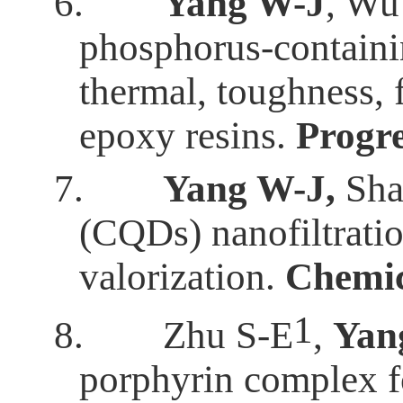
6.
Yang W-J
, Wu
phosphorus-containin
thermal, toughness, f
epoxy resins.
Progre
7.
Yang W-J,
Sha
(CQDs) nanofiltratio
valorization.
Chemic
1
8.
Zhu S-E
,
Yan
porphyrin complex f