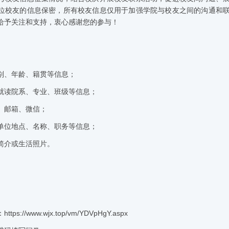
位校友的信息保密，所有校友信息仅用于加强学院与校友之间的沟通和
给予关注和支持，衷心感谢您的参与！
别、年龄、籍贯等信息；
就读院系、专业、班级等信息；
、邮箱、微信；
单位地点、名称、职务等信息；
简介或生活照片。
：
https://www.wjx.top/vm/YDVpHgY.aspx