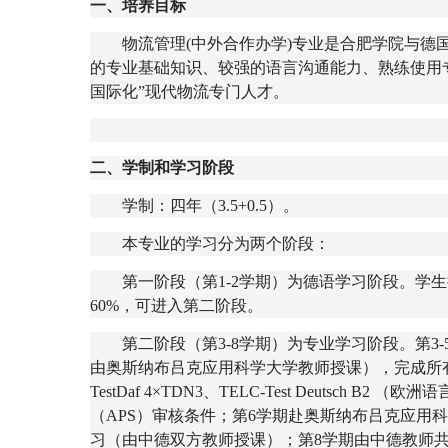
一、培养目标
物流管理
(
中外合作办学
)
专业是合肥学院与德
的专业基础知识、较强的语言沟通能力、熟练使用
国际化”现代物流专门人才。
二、学制和学习阶段
学制：四年（
3.5+0.5
）。
本专业的学习分为两个阶段：
第一阶段（第
1-2
学期）为德语学习阶段。学生
60%
，可进入第二阶段。
第二阶段（第
3-8
学期）为专业学习阶段。第
3-
由奥斯纳布吕克应用科学大学教师授课），完成所
TestDaf 4
×
TDN3
、
TELC
-Test Deutsch B2
（欧洲语
（
APS
）审核条件；第
6
学期赴奥斯纳布吕克应用科
习（由中德双方教师授课）；第
8
学期由中德教师