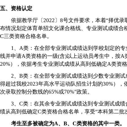
五、资格认定
依据教学厅〔
2022
〕
8
号文件要求，本着“择优录
布情况划定
体育单招文化课
合格线、专业测试成绩合
C
三类资格合格名单。
1
、
A
类
：在全部
专业测试成绩达到学校划定的专
线并申请
A
类资格的
一级
(
含
)
以上运动员
考生中，
按
A
20%
），依据
考生
专业
测试成绩
从高到低确定
A
类资格
2
、
B
类：在
全部专业测试成绩达到少数专业测试
得超过我校
2023
年高水平运动队招生计划的
30
%
），
次录取控制分数线的
65%
或
70%
”政策
。
3
、
C
类
：在其余专业测试成绩达到专业测试成绩
绩
从高到低确定
C
类资格合格名单，
享受“本科第二批
考生至多被确定为
A
、
B
、
C
类资格的其中一类。