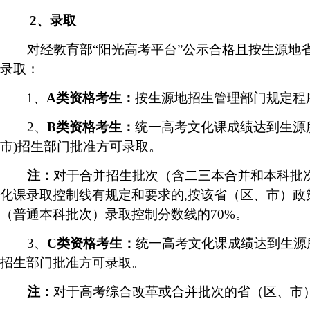
2
、录取
对经教育部
“
阳光高考平台
”
公示合格且按生源地
录取：
1
、
A
类资格考生：
按生源地招生管理部门规定程
2
、
B
类资格考生：
统一高考文化课成绩达到生源
市
)
招生部门批准方可录取。
注：
对于合并招生批次（含二三本合并和本科批
化课录取控制线有规定和要求的
,
按该省（
区、市
）政
（普通本科批次）录取控制分数线的
70%
。
3
、
C
类资格考生：
统一高考文化课成绩达到生源
招生部门批准方可录取。
注：
对于高考综合改革或合并批次的省（
区、市