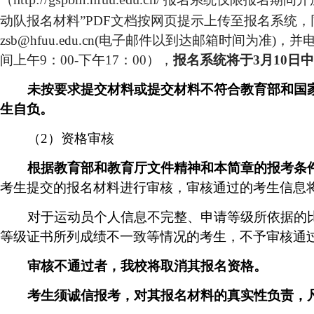
动队报名材料”
PDF
文档按网页提示上传至报名系统，
zsb@hfuu.edu.cn(
电子邮件以到达邮箱时间为准
)
，并
间上午
9
：
00-
下午
17
：
00
），
报名系统将于
3
月
10
日中
未按要求提交材料或提交材料不符合教育部和国
生自负。
（
2
）资格审核
根据教育部和教育厅文件精神和本简章的
报考条
考生提交的报名材料进行审核，审核通过的考生信息
对于运动员个人信息不完整、申请等级所依据的
等级证书所列成绩不一致等情况的考生，不予审核通
审核不通过者，我校将取消其报名资格。
考生须诚信报考，对其报名材料的真实性负责，