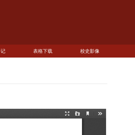
事记
表格下载
校史影像
》