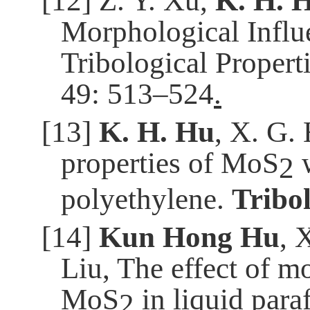
[12]
Z. Y. Xu,
K. H. 
Morphological Influ
Tribological Propert
49: 513–524
.
[13]
K. H. Hu
, X. G. 
properties of MoS
w
2
polyethylene.
Tribol
[14]
Kun Hong Hu
, 
Liu, The effect of m
MoS
in liquid para
2