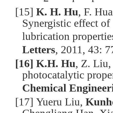
[15]
K. H. Hu
, F. Hu
Synergistic effect 
lubrication properti
Letters
,
2011, 43: 7
[16]
K.H. Hu
, Z. Liu
photocatalytic prop
Chemical Engineer
[17]
Yueru Liu,
Kunh