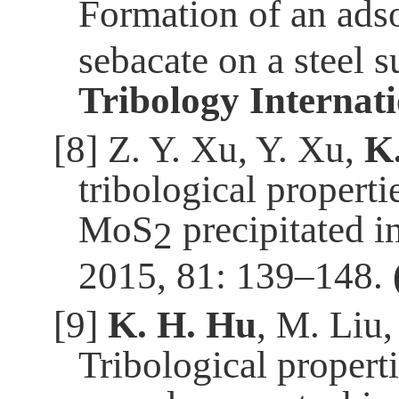
Formation of an ads
sebacate on a steel s
Tribology Internat
[8]
Z. Y. Xu, Y. Xu,
K
tribological propert
MoS
precipitated i
2
2015, 81: 139–148.
[9]
K. H. Hu
, M. Liu,
Tribological proper