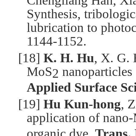
Chengliang Han, Xi
Synthesis, tribologi
lubrication to photo
1144-1152.
[18]
K. H. Hu
, X. G.
MoS
nanoparticles 
2
Applied Surface Sc
[19]
Hu Kun-hong
, 
application of nano
organic dye.
Trans.