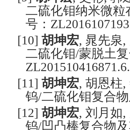
二硫化钼纳米微粒
号：
ZL2016107193
[10]
胡坤宏
,
晁先泉
,
二硫化钼
/
蒙脱土复
ZL201510416871.6.
[11]
胡坤宏
,
胡恩柱
,
钨
/
二硫化钼复合物
[12]
胡坤宏
,
刘月如
,
钨
/
凹凸棒复合物及