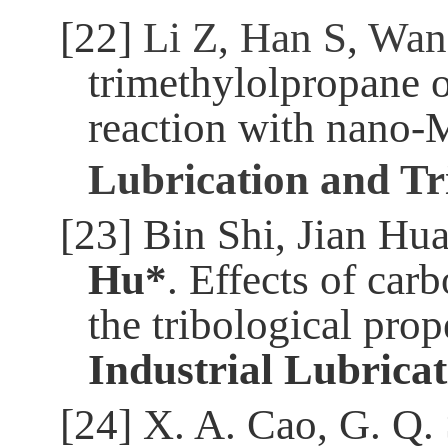
[22]
Li Z
,
Han S
,
Wan
trimethylolpropane o
reaction with nano
Lubrication and Tr
[23]
Bin Shi, Jian H
Hu
*
.
Effects of car
the tribological prope
Industrial Lubrica
[24]
X. A. Cao, G. Q.