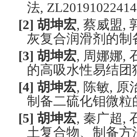
法
,
ZL20191022414
[2]
胡坤宏
,
蔡威盟
,
灰复合润滑剂的制
[3]
胡坤宏
,
周娜娜
,
的高吸水性易结团
[4]
胡坤宏
,
陈敏
,
原
制备二硫化钼微粒
[5]
胡坤宏
,
秦广超
,
土复合物、制备方