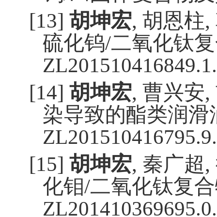
[13]
胡坤宏
,
胡恩柱
,
硫化钨
/
二氧化钛复
ZL201510416849.1.
[14]
胡坤宏
,
曹兴安
,
染导致的酯类润滑
ZL
201510416795.9.
[15]
胡坤宏
,
秦广超
,
化钼/
二氧化钛复合
ZL
201410369695.0
.