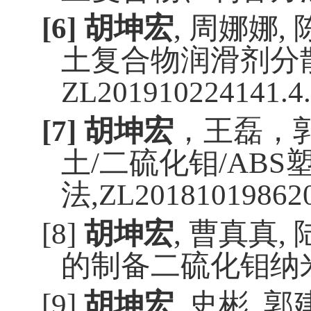
[6]
胡坤宏
,
周娜娜
,
土复合物润滑剂分
ZL201910224141.4
.
[7]
胡坤宏
，王磊，
土
/
二硫化钼
/ABS
法
,
ZL201810198620
[8]
胡坤宏
,
曹真真
,
的制备二硫化钼纳
[9]
胡坤
宏
,
史彬
,
郭