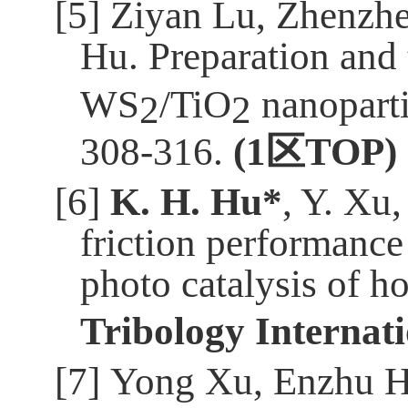
[5]
Ziyan Lu, Zhenzh
Hu. Preparation and 
WS
/TiO
nanoparti
2
2
308-316.
(
1
区
TOP
)
[6]
K. H. Hu*
, Y. Xu
friction performance
photo catalysis of 
Tribology Internat
[7]
Yong Xu, Enzhu 