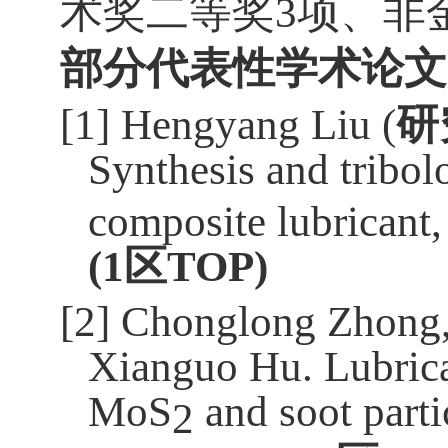
术奖二等奖3项、非
部分
代表性学术论文
[1]
Hengyang Liu (
研
Synthesis and tribol
composite lubricant
(
1
区
TOP
)
[2]
Chonglong Zhong
Xianguo Hu. Lubric
MoS
and soot partic
2