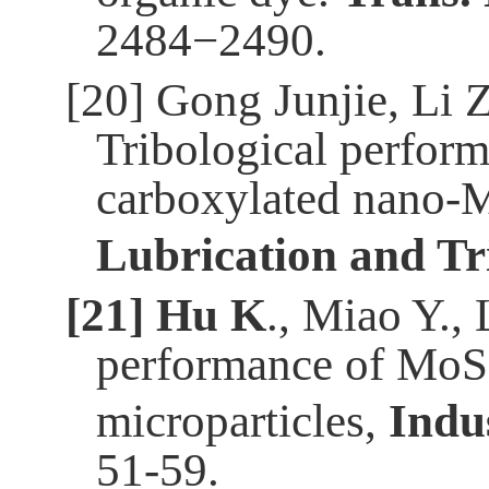
2484−2490.
[20]
Gong Junjie
,
Li Z
Tribological perform
carboxylated nano-
Lubrication and Tr
[21]
Hu K
., Miao Y., 
performance of MoS
microparticles,
Indu
51-59.