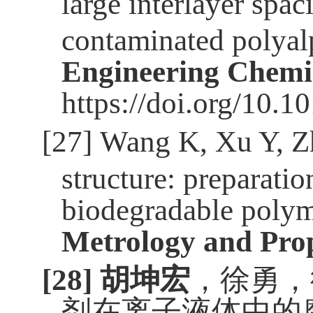
large interlayer sp
contaminated polyal
Engineering Chemi
https://doi.org/10.1
[27]
Wang K, Xu Y, 
structure: preparatio
biodegradable polyme
Metrology and Prop
[28]
胡坤宏
，徐勇，
剂在离子液体中的