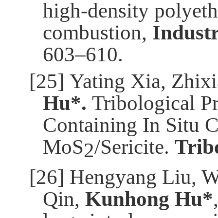
high-density polyeth
combustion,
Industr
603–610.
[25]
Yating Xia, Zhix
Hu*.
Tribological P
Containing In Situ C
MoS
/Sericite.
Trib
2
[26]
Hengyang Liu, W
Qin,
Kunhong Hu*