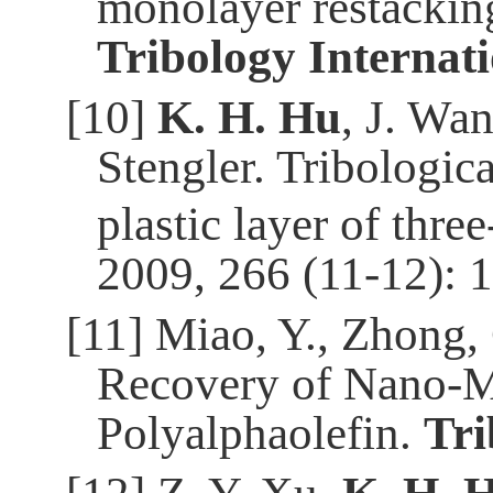
monolayer restacking 
Tribology Internat
[10]
K. H. Hu
, J. Wa
Stengler. Tribologic
plastic layer of thre
2009, 266 (11-12): 
[11]
Miao, Y., Zhong, 
Recovery of Nano-M
Polyalphaolefin.
Tri