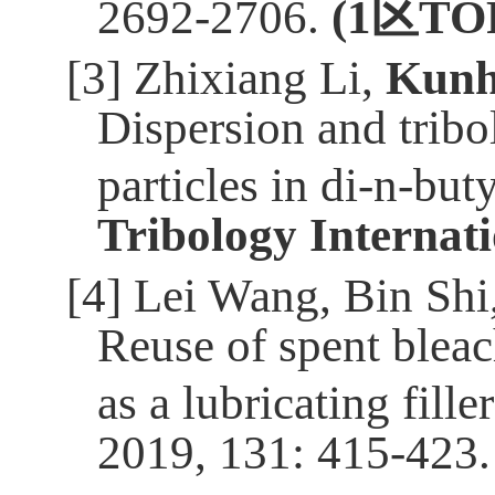
2692-2706.
(
1
区
TO
[3]
Zhixiang Li,
Kunh
Dispersion and tribo
particles in di-n-but
Tribology Internat
[4]
Lei Wang, Bin Sh
Reuse of spent blea
as a lubricating fill
2019, 131: 415-423.