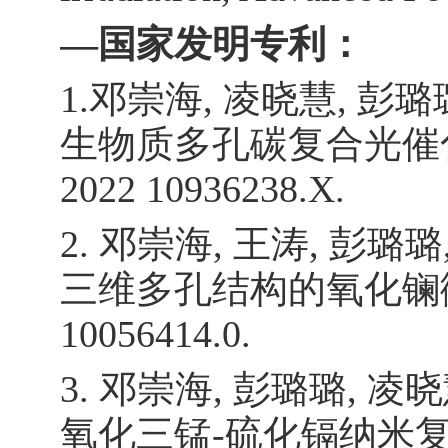
—
国家发明专利：
1.
邓崇海
,
凌晓慧
,
彭璐
生物质多孔碳复合光催
2022 10936238.X.
2.
邓崇海
,
王涛
,
彭璐璐
三维多孔结构的氧化镧
10056414.0.
3.
邓崇海
,
彭璐璐
,
凌晓
氧化三锰
-
硫化镉纳米