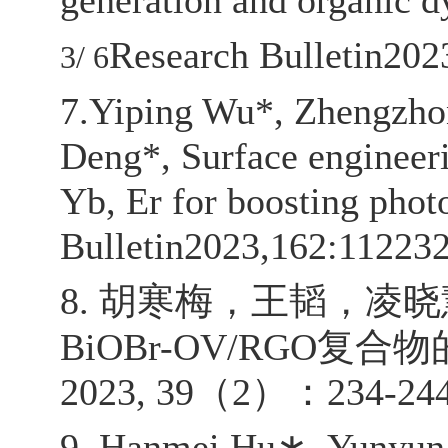
generation and organic dy
Research Bulletin202
3
/
6
7.
Yiping Wu*, Zhengzhon
Deng*, Surface engineer
Yb, Er for boosting phot
Bulletin2023,162:112232
8.
胡寒梅，王韬，凌晓
BiOBr-OV/RGO
复合物
2023, 39
（
2
）：
234-244
9. Hanmei Hu
∗
, Yunyun