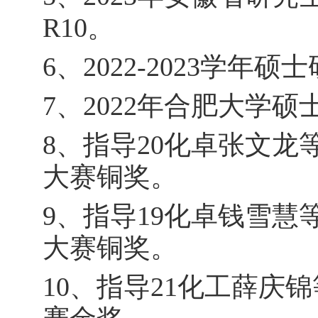
R10
。
6
、
2022-2023
学年硕士
7
、
2022
年合肥大学硕
8
、
指导
20
化卓张文龙
大赛铜奖。
9
、指导
19
化卓钱雪慧
大赛铜奖。
10
、指导
21
化工薛庆锦