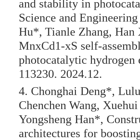
and stability in photocat
Science and Engineerin
Hu*, Tianle Zhang, Han 
MnxCd1-xS self-assemble
photocatalytic hydrogen 
113230. 2024.12.
4. Chonghai Deng*, Lulu
Chenchen Wang, Xuehui 
Yongsheng Han*, Constr
architectures for boosti