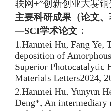
联网
+
”
创新创业大赛铜
主要科研成果（论文、
—
SCI
学术论文：
1.
Hanmei Hu, Fang Ye, T
deposition of Amorphou
Superior Photocatalytic 
Materials Letters2024, 2
2.Hanmei Hu, Yunyun He
Deng*, An intermediary 