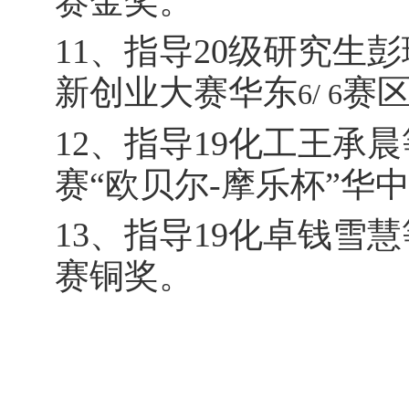
赛金奖。
11
、指导
20
级研究生彭
新创业大赛华东
赛
6
/
6
12
、
指导
19
化工王承晨
赛
“
欧贝尔
-
摩乐杯
”
华
13
、指导
19
化卓钱雪慧
赛铜奖。