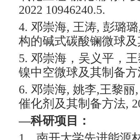
2022 10946240.5.
4.
邓崇海
,
王涛
,
彭璐璐
构的碱式碳酸镧微球及
5.
邓崇海，吴义平，王
镍中空微球及其制备方
6.
邓崇海
,
姚李
,
王黎丽
催化剂及其制备方法
, 
—
科研项目：
1
、
南开大学先进能源