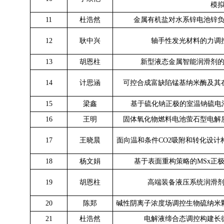
模
11
杜浩然
金属有机盐对水系锌电池锌
12
耿中兴
轴手性发光材料的力调
13
胡恩柱
新型液态金属智能润滑剂
14
计思涵
可控合成富缺陷锰基纳米酶及其
15
梁鑫
基于硫化钠正极的室温钠硫电
16
王明
固体氧化物燃料电池萤石型电解
17
王晓晨
面向温和条件CO2吸附和转化设
18
杨文娟
基于表面重构策略的MSx正
19
胡恩柱
高端装备液压系统润滑
20
陈郑
碱性阴离子浓度场调控生物硫纳米
21
杜浩然
电解液缔合态调控构建长