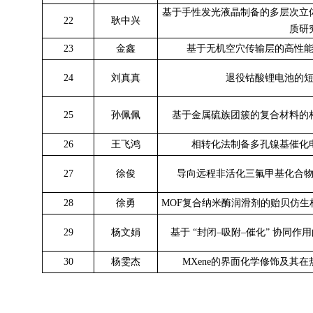
基于手性发光液晶制备的多层次立
22
耿中兴
质研
23
金鑫
基于无机空穴传输层的高性
24
刘真真
退役钴酸锂电池的
25
孙佩佩
基于金属硫族团簇的复合材料的
26
王飞鸿
相转化法制备多孔镍基催化
27
徐俊
导向远程非活化三氟甲基化合
28
徐勇
MOF复合纳米酶润滑剂的贻贝仿
29
杨文娟
基于 “封闭–吸附–催化” 协同作
30
杨雯杰
MXene的界面化学修饰及其