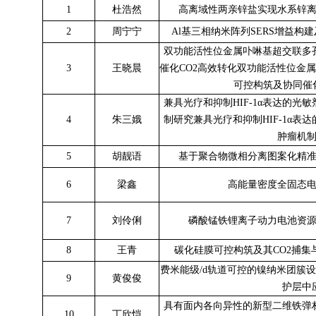
1
杜浩然
高离域性两亲锌盐实现水系锌
2
周宁宁
Al基三相纳米阵列SERS增益构
双功能活性位金属卟啉基超交联多
3
王晓晨
催化CO2高效转化双功能活性位金
可控构筑及协同催化
兼具光疗和抑制HIF-1α表达的光
4
朱三娥
制研究兼具光疗和抑制HIF-1α表
肿瘤机
5
胡靓语
基于聚合物微相分离图案化精
6
梁鑫
高能量密度全固态
7
刘伶俐
磷酸锰铁锂离子动力电池资
8
王青
碳化硅膜可控构筑及其CO2捕
费米能级/d轨道可控的镍纳米团簇
9
黄俊俊
护层中
具有面内各向异性的新型二维铁弹
10
丁欣恺