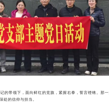
书记
的带领下，面向鲜红的党旗，紧握右拳，誓言铿锵。那一
深处的信仰与担当。