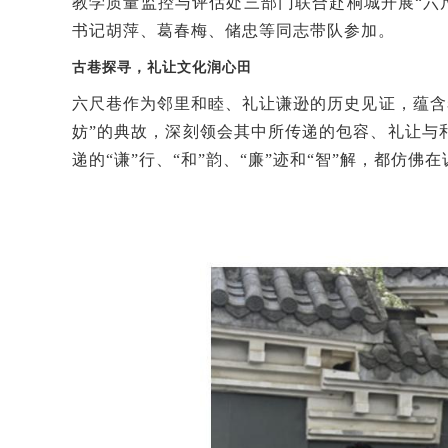
教学质量监控与评估处三部门联合
赴桐城开展
“
书记胡萍、葛春梅、储忠等
同志
带队
参加。
古巷探寻，礼让文化润心田
六尺巷作为邻里和睦、礼让谦逊的历史见证，蕴含
妨”的典故，深刻领会其中所传递的包容、礼让与
递的“谦”行、“和”韵、“廉”迹和“智”解，都仿