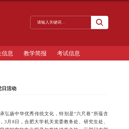
生信息
教学简报
考试信息
党日活动
承弘扬中华优秀传统文化，特别是
“六尺巷”所蕴含
，
3
月
8
日，
合肥大学机关党委教务处、研究生处、