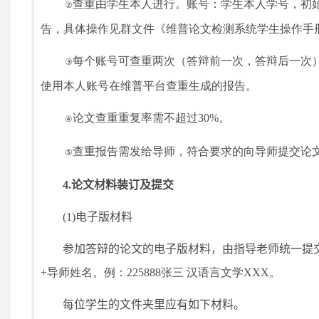
查重由学生本人进行。账号：学生本人学号，初
②
告，具体操作见群文件《维普论文检测系统学生操作手
每个账号可查重两次（答辩前一次，答辩后一次
③
使用本人账号在维普平台查重生成的报告。
论文查重重复率需不超过
30%
。
④
查重报告需发给导师，符合要求的向导师提交论
⑤
4.
论文材料装订及提交
(1)
电子版材料
参加答辩的论文的电子版材料，由指导老师统一提
+
导师姓名。例：
225888
张三 汉语言文学
XXX
。
每位学生的文件夹里应有如下材料。