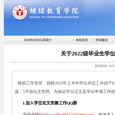
2026年8月8日星期六
本院首页
学院概况
关于2022级毕业生
发布时间:
2025
根据工作安排，我校
2025
年上半年学位评定工作拟于
6
成，
5
月份论文答辩。为保证学位论文及学位申请工作
1.
加入学位论文完善工作
QQ
群
请登录网址
https://q0bv465d.yichafen.com/
，查询本人