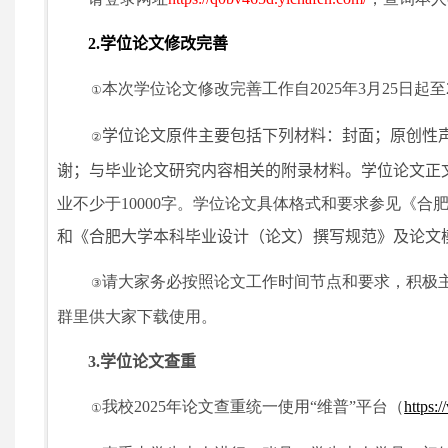
2.
学位论文修改完善
本次学位论文修改完善工作自
2025
年
3
月
25
日起至
①
学位论文原件主要包括下列材料：封面；原创性
②
谢；与毕业论文研究内容相关的附录材料。学位
论文正
业不少于
10000
字。学位论文具体格式和要求参见《合
和
《合肥大学本科毕业设计（论文）撰写规范》及论文
请大家务必按照论文工作时间节点和要求，积极
③
群里供大家下载使用。
3.
学位论文查重
我校
2025
年论文查重统一使用“维普”平台（
https:
①