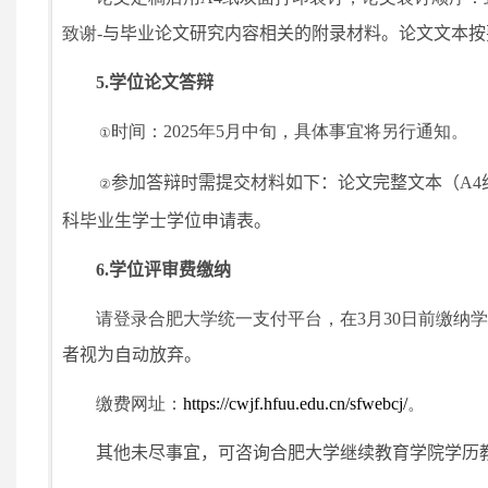
致谢
-
与毕业论文研究内容相关的附录材料。论文
文本
按
5.
学位论文答辩
时间：
2025
年
5
月中旬，具体事宜将另行通知。
①
参加答辩时需提交材料如下：
论文完整文本（
A4
②
科毕业生学士学位申请表。
6.
学位评审费缴纳
请登录合肥大学统一支付平台，在
3
月
30
日前缴纳
者
视为自动放弃
。
缴费网址：
https://cwjf.hfuu.edu.cn/sfwebcj/
。
其他未尽事宜，可咨询合肥大学继续教育学院学历