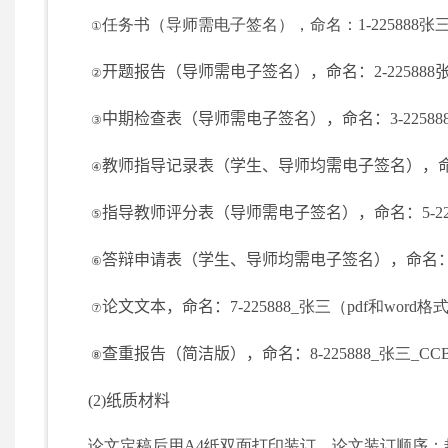
任务书（导师需电子签名），命名：
1-225888
张三
①
开题报告
（导师需电子签名）
，命名：
2-225888
②
中期检查表
（导师需电子签名）
，命名
：
3-22588
③
教师指导记录表
（学生、导师均需电子签名）
，
④
指导教师评分表
（导师需电子签名）
，
命名
：
5-2
⑤
答辩申请表
（学生、导师均需电子签名）
，
命名
⑥
论文文本，
命名
：
7-225888_
张三（
pdf
和
word
格
⑦
查重报告（简洁版），
命名
：
8-225888_
张三
_CCB
⑧
(2)
纸质材料
论文定稿后用
A4
纸双面打印装订，论文装订顺序：