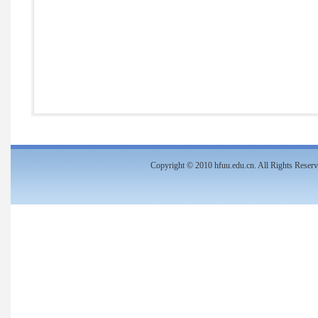
Copyright
©
2010 hfuu.edu.cn. All Rights Re