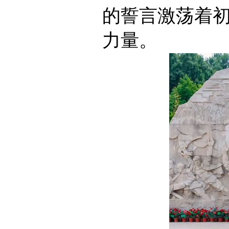
的誓言激荡着
力量。