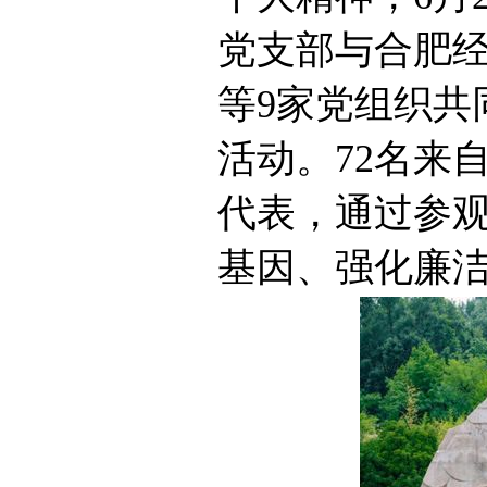
党支部与合肥
等
9
家党组织共
活动。
72
名来
代表，通过参
基因、强化廉