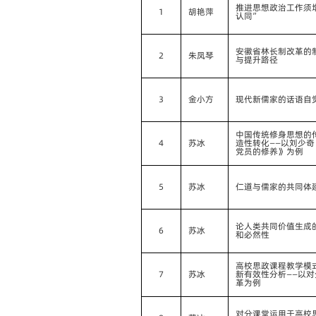
推进思想政治工作须
1
胡艳萍
认同”
安徽省林长制改革的
2
朱凤琴
与提升路径
3
金小方
现代新儒家的话语自
中国传统修身思想的
4
苏冰
造性转化——以刘少
党员的修养》为例
5
苏冰
仁道与儒家的共同体
论人类共同价值生成
6
苏冰
和必然性
高校思政课程教学模
7
苏冰
新有效性分析——以
革为例
对分课堂运用于高校