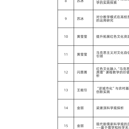
8
苏冰
学的实践探索
对分教学模式在高校
9
苏冰
的运用研究
10
黄莹莹
提升拓展红色文化资
马克思主义对文化自
11
黄莹莹
引领
红色文化融入“马克
12
闪茜菁
原理”课程教学的价
析
“逆城市化”与农村
13
王能引
创新实践
14
金丽
梁漱溟科学观探析
现代新儒家科学观的
15
金丽
——基于儒学和科学关