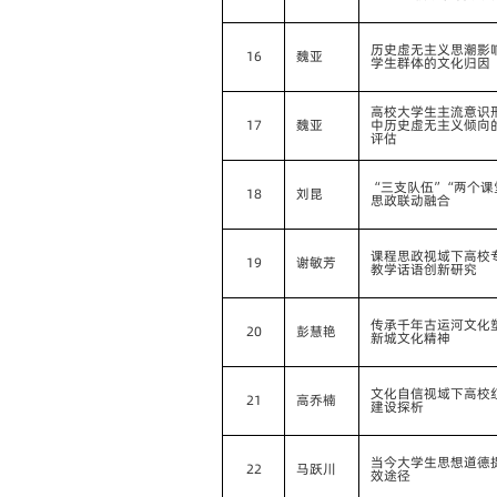
历史虚无主义思潮影
16
魏亚
学生群体的文化归因
高校大学生主流意识
17
魏亚
中历史虚无主义倾向
评估
“三支队伍”“两个课
18
刘昆
思政联动融合
课程思政视域下高校
19
谢敏芳
教学话语创新研究
传承千年古运河文化
20
彭慧艳
新城文化精神
文化自信视域下高校
21
高乔楠
建设探析
当今大学生思想道德
22
马跃川
效途径