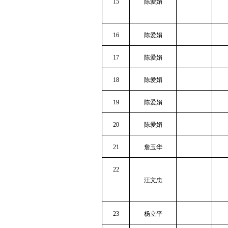
15
陈爱娟
16
陈爱娟
17
陈爱娟
18
陈爱娟
19
陈爱娟
20
陈爱娟
21
詹玉华
22
汪文忠
23
杨立平