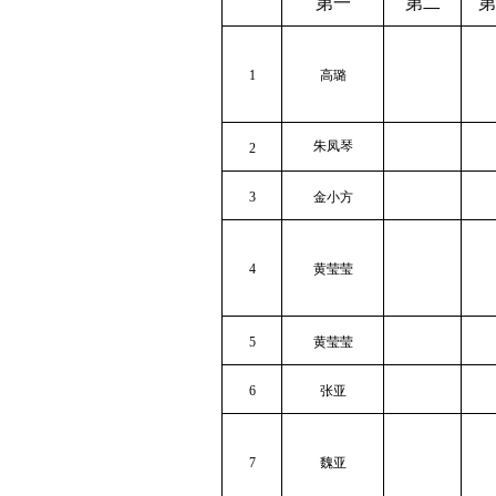
第一
第二
第
1
高璐
朱凤琴
2
3
金小方
4
黄莹莹
5
黄莹莹
6
张亚
7
魏亚