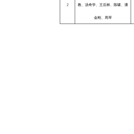
2
教、汤奇学、王后林、陈啸、潘
金刚、周琴