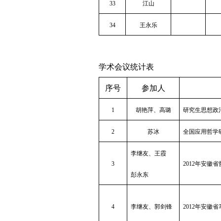
33
江山
34
王永乐
学术会议统计表
序号
参加人
1
胡艳萍、高璐
研究生思想政
2
苏冰
全国应用哲学
李继友、王霞
3
2012
年安徽省
彭永东
4
李继友、郭剑锋
2012
年安徽省