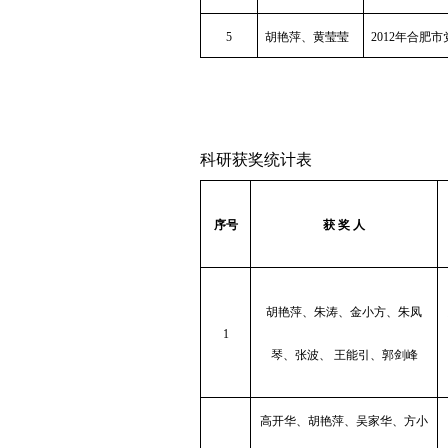
5
胡艳萍、黄莹莹
2012
年合肥市
科研获奖统计表
序号
获 奖 人
胡艳萍、朱涛、金小方、朱凤
1
琴、张波、 王能引、郭剑峰
高开华、胡艳萍、吴家华、方小