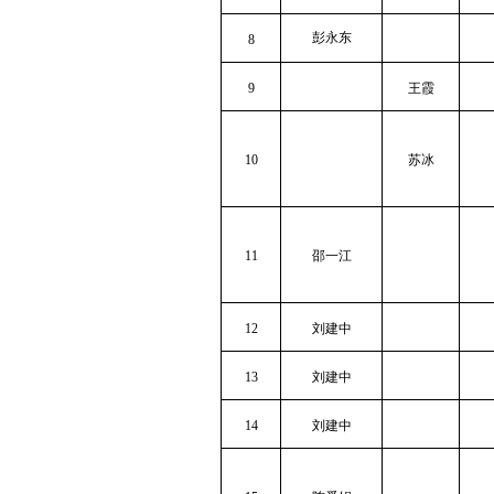
彭永东
8
9
王霞
10
苏冰
11
邵一江
12
刘建中
13
刘建中
14
刘建中