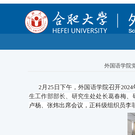
外国语学院党
2月2
5
日
下
午，
外国语学院
召开
20
生工作部部长、研究生处处长
葛春梅
、
卢杨、张炜
出席会议
，
正科级组织员李