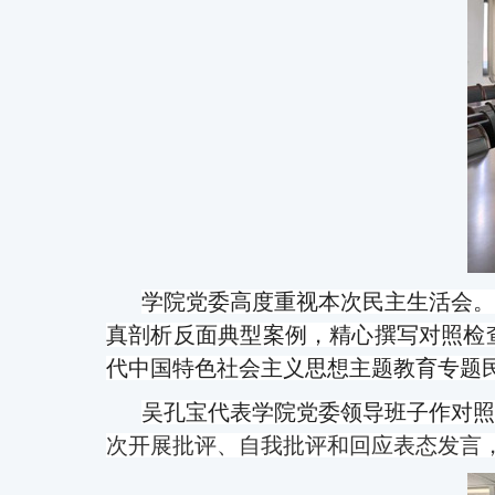
学院党委
高度重视
本
次民主生活会。
真剖析
反面典型案例
，
精心撰写
对照
检
代中国特色社会主义思想主题教育专题
吴孔宝
代表
学院党
委
领导
班子作对照
次开展批评
、
自我批评
和回应表态发言