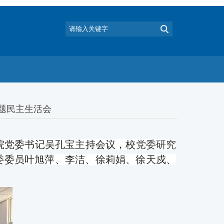
专题民主生活会
院党委
书记
吴孔宝
主持
会议
，
校
党委研究
委
委员叶旭萍、李洁、徐莉娟、徐天戍、