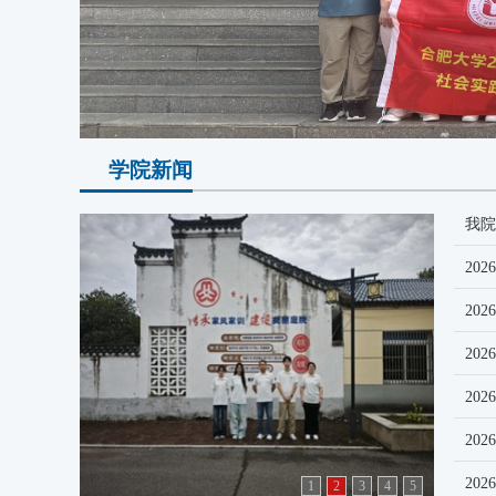
学院新闻
我
1
2
3
4
5