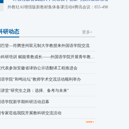
外教社AI增强版新教材集体备课活动#腾讯会议：855-498-454
科研动态
更多+
国巴登—符腾堡州双元制大学教授来外国语学院交流
聚力科研培训 赋能青教成长——外国语学院开展青年教师科研培训
院代表参加安徽省译协公示语翻译工程推进会
国语学院“和鸣论坛”教师学术交流活动顺利举办
思讲堂“研究生之路：选择、备考与未来”
国语学院新学期科研活动启幕
国专家莅临我院开展教科研交流活动