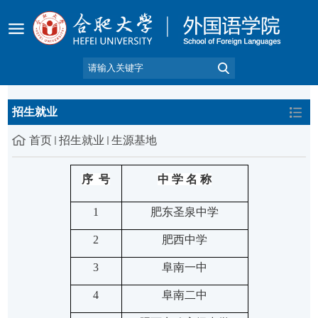
招生就业
首页
招生就业
生源基地
序
号
中
学
名
称
1
肥东圣泉中学
2
肥西中学
3
阜南一中
4
阜南二中