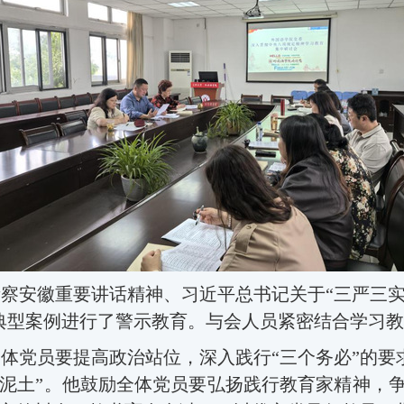
考察安徽重要讲话精神
、
习近平总书记关于
“三严三
典型案例
进行了警示教育
。与会人员紧密结合
学习教
全体党员要提高政治站位，
深入践行
“
三个务必
”
的要
泥土”。他鼓励全体党员要弘扬践行教育家精神，争