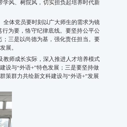
带学风、树院风
，
切实
担负起培养时代新
。全体党员要时刻以广大师生的需求为镜
笃行为要，恪守纪律底线
。
要
坚持公平公
态
；
三是
以尚德为基，强化责任担当。
要
发展。
及教师成长实际，深入推进人才培养模式
建设与
“
外语
+
”
特色发展；三是
要坚持
做
群策群力共绘新文科建设与
“
外语
+
”
发展