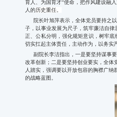
育人、为国育才”使命，把作风建设融
人的
历史重任。
院长叶旭萍表示，全体党员要持之以
子，以事业发展为尺子，筑牢廉洁自律
正、公私分明，强化规矩意识，树牢底
切实扛起主体责任，主动作为，以务实
副院长李洁指出
，
一是
要
坚持谋事
要
改革创新；二是
要坚持创业要实
，全体
人踏实，强调要以开放包容的胸襟广纳
的战略蓝图。