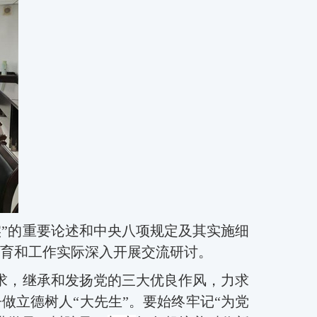
实”的重要论述
和
中央八项规定及其实施细
育和
工作实际深入开展交流
研讨
。
求
，
继承
和发扬党的三大优良作风，力求
做立德树人“大先生”。要始终牢记“为党