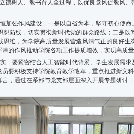
入立德树人、教书育人全过程，以优良党风促教风、
恒加强作风建设，
一是
以自省为本，坚守初心使命
思想防线，切实贯彻新时代党的群众路线
；
二是
以
线思维，为学院高质量发展营造风清气正的良好生
严谨的作风推动学院各项工作提质增效，实现高质量
实
，要紧密结合人工智能时代背景、学生发展需求
党员
要
积极支持学院教育教学改革，重点推进新文科
群言，通过在系部与党支部层面深入开展专题研讨，