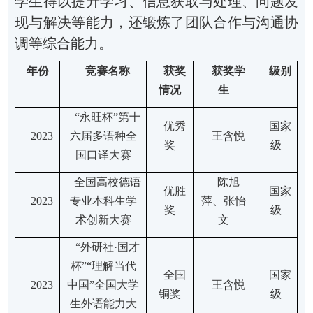
学生得以提升学习、信息获取与处理、问题发
现与解决等能力，还锻炼了团队合作与沟通协
调等综合能力。
年份
竞赛名称
获奖
获奖学
级别
情况
生
“永旺杯”第十
优秀
国家
2
023
六届多语种全
王含悦
奖
级
国口译大赛
全国高校德语
陈旭
优胜
国家
2
023
专业本科生学
萍、张怡
奖
级
术创新大赛
文
“外研社·国才
杯”“理解当代
全国
国家
2
023
中国”全国大学
王含悦
铜奖
级
生外语能力大