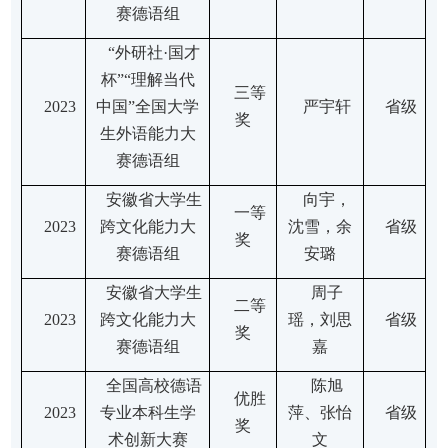
赛
德语组
“外研社·国才
杯”“理解当代
三等
2
023
中国”全国大学
严宇轩
省级
奖
生外语能力大
赛
德语组
安徽省大学生
向宇，
一等
2
023
跨文化能力大
沈雪，余
省级
奖
赛
德语组
安璐
安徽省大学生
周子
二等
2
023
跨文化能力大
瑶，刘思
省级
奖
赛
德语组
嘉
全国高校德语
陈旭
优胜
2
023
专业本科生学
萍、张怡
省级
奖
术创新大赛
文