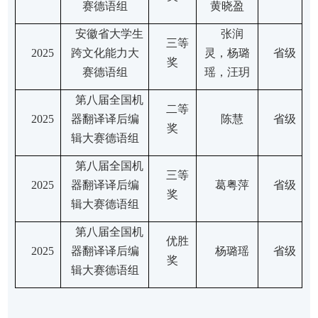
赛
德语组
黄晓盈
安徽省大学生
张润
三等
2
025
跨文化能力大
灵
，
杨璐
省级
奖
赛
德语组
瑶
，
汪玥
第八届全国机
二等
2
025
器翻译译后编
陈慧
省级
奖
辑大赛德语组
第八届全国机
三等
2
025
器翻译译后编
葛粤萍
省级
奖
辑大赛德语组
第八届全国机
优胜
2
025
器翻译译后编
杨璐瑶
省级
奖
辑大赛德语组