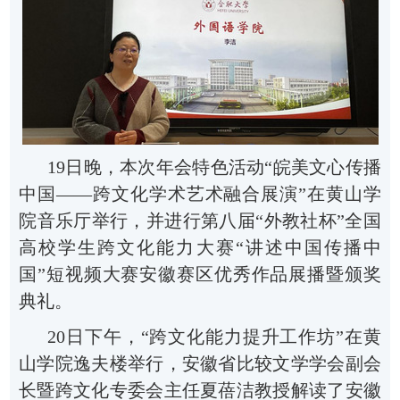
19
日晚
，
本次年会特色活动
“
皖美文心
传播
中国
——
跨文化学术艺术融合展演
”
在黄山学
院音乐厅举行
，并
进行第八届
“
外教社杯
”
全国
高校学生跨文化能力大赛
“
讲述中国
传播中
国
”
短视频大赛安徽赛区优秀作品展播暨颁奖
典礼。
20
日下午，
“
跨文化能力提升工作坊
”
在黄
山学院逸夫楼举行，安徽省比较文学学会副会
长暨跨文化专委会主任夏蓓洁教授解读了安徽