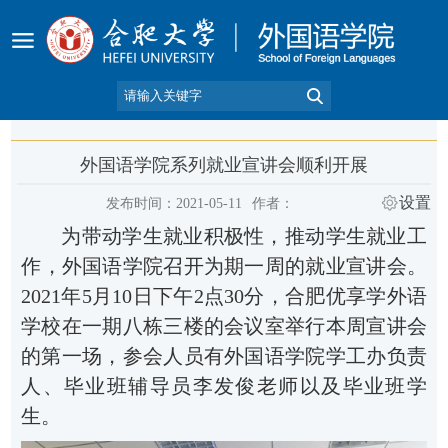
外国语学院系列就业宣讲会顺利开展
设置
发布时间：2021-05-11
作者：
为带动学生就业积极性，
推动
学生就业
工
作
，外国语学院召开
为期
一周的就业宣讲会。
2021年5月10日下午2点30分，合肥优享学外语
学校
在一期八栋三楼的会议室
举行
本
周宣讲会
的第一场，参会人员
有
外国语学院
学工办负责
人、毕业班辅导员李发俊老师
以及
毕业班学
生
。