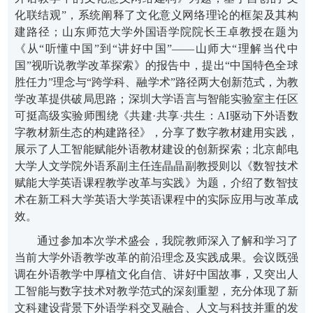
化联结观”，系统阐释了文化意义网络理论的框架及其构
建路径；山东师范大学外国语学院院长王卓教授在题为
《从“听懂中国”到“讲好中国”——山师大“理解当代中
国”视听说教学改革探索》的报告中，提出“中国特色全球
胜任力”理念与“跨学科、融学术”路径两大创新范式，为教
学改革提供破局思路；深圳大学语言与智能实验室主任区
可挺高级实验师围绕《共建·共享·共生：
AI
驱动下外语数
字教材新生态的构建路径》，分享了数字教材建用实践，
展示了人工智能赋能外语教材建设的创新探索；北京邮电
大学人文学院外语系副主任连晶晶副教授则以《数智技术
赋能大学英语课程教学改革与实践》为题，介绍了数智技
术在新工科大学英语大学英语课程中的实际应用与改革成
效。
通过参加本次学术盛会，我院教师深入了解和学习了
当前大学外语教学改革的前沿理念及实践成果。会议既强
调在外语教学中厚植文化自信、讲好中国故事，又突出人
工智能与数字技术对教学范式的深刻重塑，充分体现了新
文科建设背景下外语学科交叉融合、人文与科技并重的发