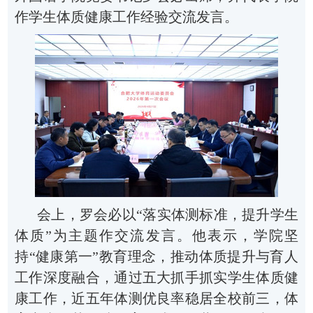
作学生体质健康工作经验交流发言。
会上，罗会必
以
“落实体测标准，提升学生
体质”为主题作交流发言。
他
表示，
学院坚
持
“健康第一”教育理念，推动体质提升与育人
工作深度融合，通过五大抓手抓实学生体质健
康工作，近五年体测优良率稳居全校前三，体