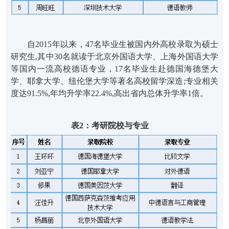
自
2015年以来，47名毕业生被国内外高校录取为硕士
研究生,其中30名就读于北京外国语大学、上海外国语大学
等国内一流高校德语专业，17名毕业生赴德国海德堡大
学、耶拿大学、纽伦堡大学等著名高校留学深造;专业相关
度达91.5%,年均升学率22.4%,高出省内总体升学率1倍。
表2：考研院校与专业