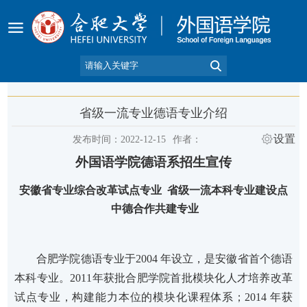
省级一流专业德语专业介绍
设置
发布时间：2022-12-15
作者：
外国语学院
德
语系招生宣传
安徽省专业综合改革试点专业 省级一流本科专业建设点
中德合作共建专业
合肥学院德语专业于
2004
年设立，是安徽省首个德语
本科专业。
2011
年获批合肥学院首批模块化人才培养改革
试点专业，构建能力本位的模块化课程体系
；
2014
年获