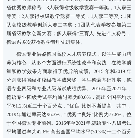
省优秀教师称号，3人获得省级教学竞赛一等奖，1人获三
等奖；2人获得校级教学竞赛一等奖，1人获三等奖；1团
队获校级教学创新大赛二等奖；1团队代表学校参加第二
届省级教学创新大赛；多人获得“三育人”先进个人称号，
德语系多次获得教学管理先进集体。
德语专业借鉴德国高校人才培养模式，以学生能力培
养为核心，从多个方面进行系统性改革和实践，在教学质
量和教学效果方面取得了优异的成绩。
2015
年和
2019
年
分别获得省级和校级教学成果奖。学生德语基础扎实，德
语专业四级和专业八级考试成绩优异。
2016年至2021年，
德语专业四级考试平均通过率为80.6%，高出全国平均水
平(61.2%)近二十个百分点，“优良“比例不断提高。其中，
2019年通过率高达96.3%，“优秀”“良好”比例为77.8%，位
于全国德语专业前列。2016年至2021年,德语专业八级考试
平均通过率为42.6%,高出全国平均水平(30.3%)十二个百分