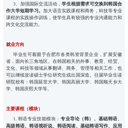
3、加强国际交流活动
，
学生根据需求可交换到韩国合
作大学短期学习。
加大语言实践课程和商务，科技等专业
课程的实践操作训
练，使学生具有较强的专业沟通能力和
跨文化交流能力。
就业方向
毕业生
可着眼于合肥市各类韩资背景企业，扩展安徽
省，面向长三角地区。在韩国相关的外事、教育、经贸、
文化、科技
等领域从事翻译、商务、管理等相关工
作，
也
可以继续攻读硕士学位研究生或出国深造
。往届毕业生读
研院校有：韩国延世大学、韩国高丽大学、韩国顺天乡大
学、韩国庆熙大学等。
主要课程（模块）
1. 韩语专业技能模块：
专业导论（韩）、
基础韩语
、
高级韩语
、
韩语视听说
、
韩语阅读
、
基础韩语写作
、
应用