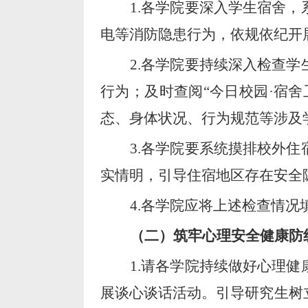
1.
各学院要深入学生宿舍，
电等消防隐患
行为
，依规依纪
开
2.
各学院要持续深入检查学
行为；及时查阅
“
今日校园
·
宿舍
态、身体状况、行为规范等涉及
3.
各学院要系统摸排校外住
实情明，引导住宿地区存在安全
4.
各学院应将上述检查情况
（二）筑牢心理安全健康防
1.
请各学院持续做好心理健
展谈心谈话
活动
。引导
研究生
树