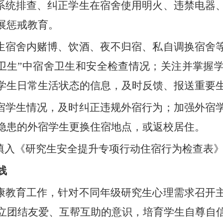
系统排查、纠正学生在宿舍使用明火、违禁电器
展
惩戒教育。
生宿舍内赌博、饮酒
、
夜不归宿、私自调换宿舍
卫生
”
中宿舍卫生和安全检查情况；
关注并掌握
学生日常生活状态的信息，及时反馈、报送重要
宿学生情况，及时纠正违规外宿行为；加强外宿
隐患的外宿学生更换住宿
地点
，或返校居住。
填入《
研究生
安全提升专项行动住宿行为检查表
线
康教育工作，针对不同年级
研究生
心理需求召开
立团结友爱、互帮互助的意识，培育学生自尊自