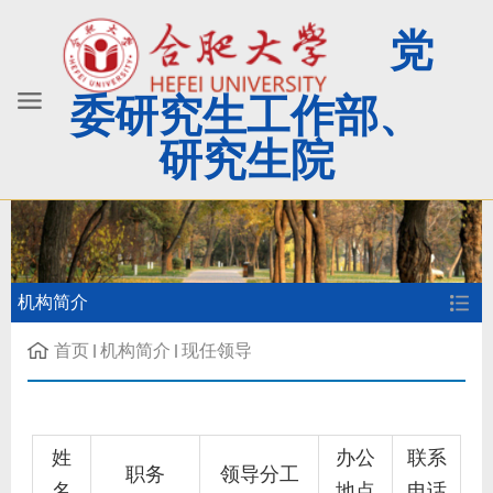
党
委研究生工作部、
研究生院
机构简介
首页
机构简介
现任领导
姓
办公
联系
职务
领导分工
名
地点
电话