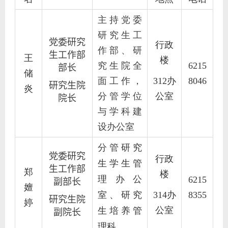
主持党委
研究生工
党委研究
行政
作部、研
生工作部
王
楼
究生院全
6215
部长
储
面工作，
312办
8046
研究生院
炎
分管学位
公室
院长
与学科建
设办公室
分管
研究
党委研究
行政
生学生管
生工作部
郑
楼
理办公
6215
副部长
嬗
室、
研究
314办
8355
研究生院
婷
公室
生培养管
副
院长
理科