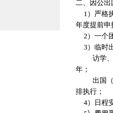
二、因公出
1
）严格
年度提
前申
2
）一个
3
）临时
访学、
年；
出国（
排执行；
4）日程