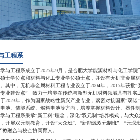
与工程系
科学与工程系成立于
2025
年
9
月，是合肥大学能源材料与化工学院
科硕士学位点和材料与化工专业学位硕士点，并设有无机非金属
业。其中，无机非金属材料工程专业设立于
2004
年，
2015
年获批“
科专业建设点”，致力于培养在传统与新型无机材料领域具有扎实
立于
2023
年，作为国家战略性新兴产业专业，紧密对接国家“双碳
能电池、储能系统、燃料电池等方向，培养掌握材料设计、器件
学与工程系秉承“新工科”理念，深化“双元制”培养模式，与大
，开展双元制教育，开设“大众班”、“新能源双元制班”、“元琛
产教融合与校企协同育人。