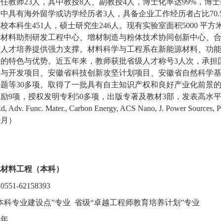
专任教师
23
人，其中教授
8
人、副教授
4
人，博士化率达
99%
，博士
师中具有海外留学或访学经历者
3
人，具备企业工作经历者占比
70
在校本科生
451
人，硕士研究生
246
人。现有实验室面积
5000 平方
能材料助剂研发工程中心、增材制造与粉体技术协同创新中心、
与人才培养提供强力支撑。
材料科学与工程系在新能源材料、功
定的特色与优势。近五年来，教师获批省级人才称号
3
人次，承担
究与开发项目、安徽省科技创新攻坚计划项目、安徽省自然科学
课题等
30
多项。取得了一批具有自主知识产权和良好产业化前景
奖励
9
项，授权发明专利
50
多项，出版专著及教材
3
部，发表高水
Ed, Adv. Func. Mater., Carbon Energy, ACS Nano, J. Power Sources, P
0
月）
：
属材料工程（本科）
：
0551-62158393
本科专业建设点”专业 省级“卓越工程师教育培养计划”专业
四年