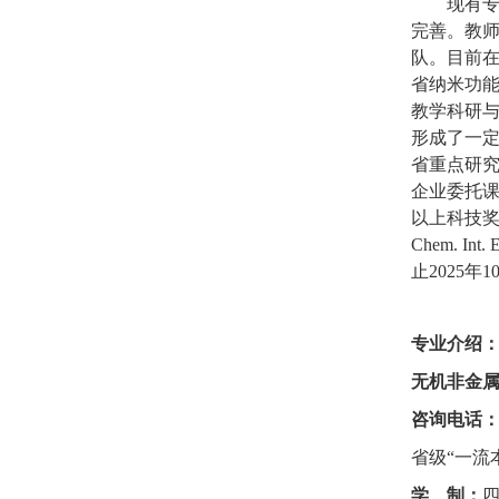
现有
完善。教
队。目前
省纳米功
教学科研
形成了一
省重点研
企业委托
以上科技
Chem. Int. 
止
2025
年
1
专业介绍
无机非金
咨询电话
省级
“一流
学
制：