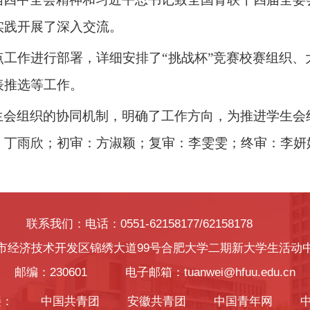
实践开展了深入交流。
点工作进行部署，详细安排了
“挑战杯”竞赛校赛组织
表推选等工作。
生会组织的协同机制，明确了工作方向，为推进学生会
：
丁雨欣
；初审：
方淑颖
；复审：李
雯雯
；终审：
李妍
联系我们：电话：0551-62158177/62158178
市经济技术开发区锦绣大道99号合肥大学二期新大学生活动
邮编：230601 电子邮箱：tuanwei@hfuu.edu.cn
接：
中国共青团
安徽共青团
中国青年网