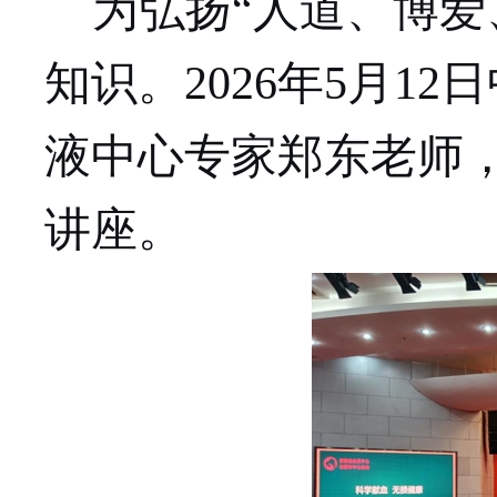
为弘扬“人道、博爱
知识。
2026
年
5
月
12
日
液中心专家郑东老师
讲座。