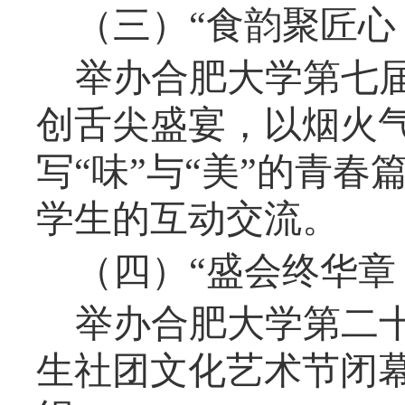
（三）
“
食韵聚匠心
举办合肥大学第
七
创舌尖盛宴，以烟火
写
“
味
”
与
“
美
”
的青春
学生的互动交流。
（
四
）
“
盛会终华章
举办合肥大学第二
生社团文化艺术节闭