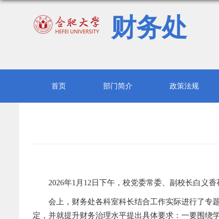
财务处
首页
部门简介
政策法规
202
6
年1
月
12
日下午，
校
党委常委、副校长白义香
会上，
财务处
各科室科长结合工作实际进行了专
定，并就提升财务治理水平提出具体要求：一要围绕