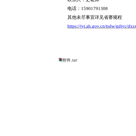
原创声明：参赛作品
表，未申请专利或进行版
法律责任的权利。
6.参赛作者提交作
前，仔细阅读上述条款，
7.请参赛队伍以二
作品材料打包发至1226
品材料(1份)纸质版务必
五、校赛联系人：
联系人：史老师
电话：
15901791308
其他未尽事宜详见省
https://jyt.ah.gov.cn