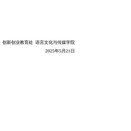
及其他知识产权；该作品未在报刊、杂志、网站及其
渠道。否则，主办单位将取消其参赛、入围与获奖资格
登、出版、使用等。参赛提交的作品均不退还。参赛者提
表、作品登记申请表、大赛承诺书、权利保证书(签字扫
大赛参赛作品”。参赛作品报名汇总表、大赛承诺书、权利保