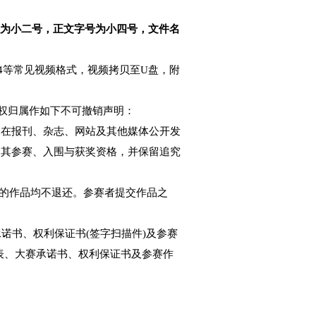
品（微电影、微视频）共
6个类别。
号，专家委员会组织专家对作品进行评审，最终评选
学踊跃参赛。
每名指导教师指导学生作品数不超过4项，参赛学生可以
表述清晰、文学性强。
全文需采用宋体，标题字号为小二号，正文字号为小
，格式为FLV、AVI、MP4等常见视频格式，视频拷
方认为其已经对所提交的作品版权归属作如下不可撤销声明