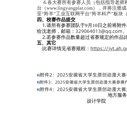
图、效果图、实物
4.游戏美术类
游戏美术作品
意说明文档一份。
二、
参赛对象
合肥大学全日制
三、
报名要求
1.
所有专业均可
2
.同一参赛类
件、其他排序指导
作品数量不超过3
它顺序作者）不超
公正，竞赛组委会
3
.所有参赛作