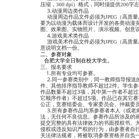
布如下：
一、
竞赛内容
（一）竞赛内
1.动画类作品
格式可为
MP4
H.264压缩编码
持原画面尺寸；须
2.漫画/插画类
漫画
/插画类参
压缩，300 dp
3.动漫周边类
动漫周边作品
要为以动漫为载体