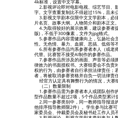
如下：
一、竞赛主题
徽韵新声・数智
二、参赛对象
合肥大学全日制
三、参赛作品要
（一）内容要求
1.参赛作品要求
4k标准，设置中
2.影视评论即
字。文字查重复制
3.影视文学剧
片名页、故事大纲