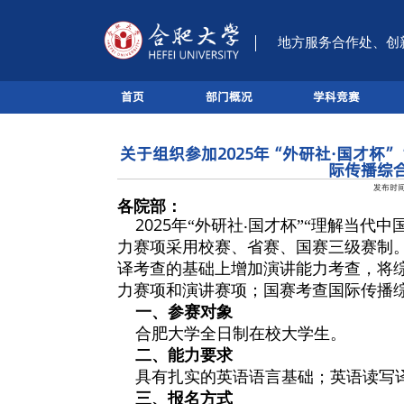
首页
部门概
国家级双创实践基地
关于组织参加20
各
院部
：
202
5
年
“外研