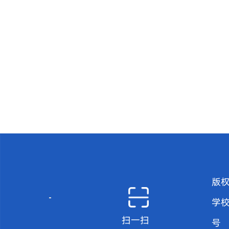
版
学
扫一扫
号