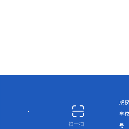
版
学
扫一扫
号