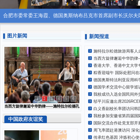
合肥市委常委王海霞、德国奥斯纳布吕克市首席副市长沃尔夫
图片新闻
新闻报道
施特拉尔松德旅游局客人
当西方旋律邂逅中华韵律—
香港大学、香港中文大学专
粽香迎端午 国际处慰问
德国奥斯特法利亚应用科学
德国学术交流中心留学巡
我校成功入选全国民间外
1
2
3
4
5
6
邬平川应邀出席2026RC
当西方旋律邂逅中华韵律——施特拉尔松德孔
白义香副校长率团访问韩国
子学院举办十周年庆典专场音乐会
我校参加安徽省第四届国
中国政府友谊奖
国际交流合作处党支部开
周飞率团赴港澳访问 深化
传承红色基因 淬炼初心使