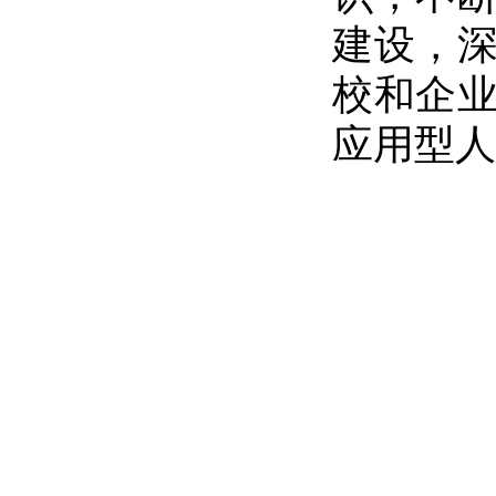
建设，
校和企
应用型人