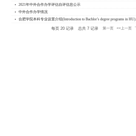
2021年中外合作办学评估自评信息公示
中外合作办学情况
合肥学院本科专业设置介绍(Introduction to Bachlor’s degree programs in HU).
每页
20
记录
总共
7
记录
第一页
<<上一页