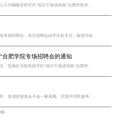
力与铜陵市经开区“招才引智进高校”合肥学院专...
业专场招聘会，本次招聘会由学生处主办，旅游与会...
校”合肥学院专场招聘会的通知
、瑶海区与双凤经开区“招才引智进高校”合肥学...
年。前进的道路从不会一帆风顺，实现中华民族伟...
转到