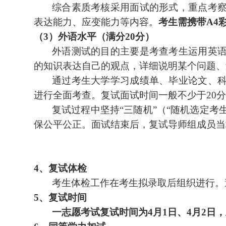
综合素质考核
采用面试的形式，
重点考
表达能力、应变能力等内容。
考生需携带
A4
（
3
）外语水平（满分
20
分）
外语
测试的目的主要是考查考生运用英
的知识表达自己的观点，详细说明
某个
问题
、
通过考生大学学习成绩单、毕业论文、
进行全面考查。复试面试时间一般不少于
20
分
复试过程中
坚持
“
三随机
”
（
“
随机选定考
保公平公正。面试结束后，复试导师组成员当
4
、
复试体检
考生体检工作在考生拟录取后组织进行。
5
、
复试时间
一志愿
考试
复试
时间为
4
月
1
日、
4
月
2
日，