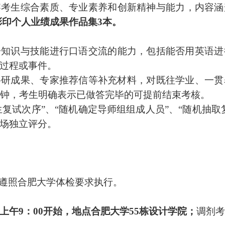
察考生综合素质、专业素养和创新精神与能力，内容涵
彩印个人业绩成果作品集
3
本。
语知识与技能进行口语交流的能力，包括能否用英语进
过程或事件
。
科研成果、专家推荐信等补充材料，对既往学业、一贯
钟，考生明确表示已做答完毕的可提前结束考核。
生复试次序
”
、
“
随机确定导师组组成人员
”
、
“
随机抽取
场独立评分。
遵照合肥大学体检要求执行。
上午
9
：
00
开始，地点合肥大学
55
栋设计学院；
调剂考