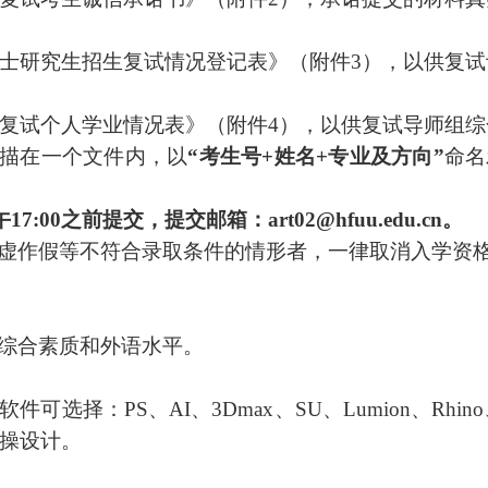
士研究生招生复试情况登记表》
（附件
3
）
，以供复试
复试个人学业情况表》
（附件
4
）
，以供复试导师组综
描在一个文件内，以
“
考生号
+
姓名
+
专业及方向
”
命名
午
17
:00
之前提交，提交邮箱：
art02@hfuu.edu.cn
。
虚作假等不符合录取条件的情形者，一律取消入学资
综合素质和外语水平。
软件
可选择
：
PS
、
AI
、
3D
max
、
SU
、
L
umion
、
Rhino
操设计。