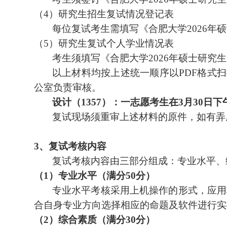
（
4
）研究生招生复试情况登记表
每位复试考生需填写《合肥大学
2026
年硕
（
5
）研究生复试个人学业情况表
考生须填写《合肥大学
2026
年硕士研究生
以上材料均按上述统一顺序以
PDF
格式扫
公室负责审核。
设计（
1357
）
：一志愿考生在
3
月
30
日
下
复试现场须重审上述材料的原件，如有弄
3
、
复试考核内容
复试考核内容由三部分组成：专业水平、
（
1
）专业水平（满分
50
分）
专业水平考核采用
上机操作
的形式，应用
合
自身
专业方向选择相应的命题
及软件
进行实
（
2
）综合素质（满分
30
分）