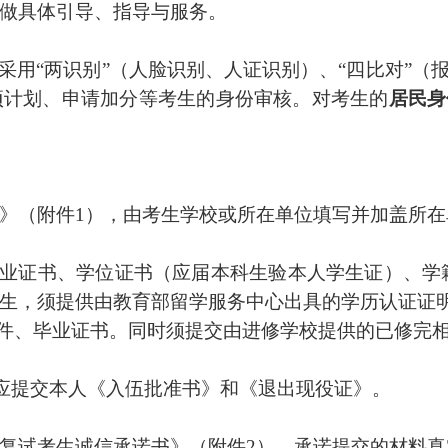
做具体引导、指导与服务。
采用
“
两识别
”
（人脸识别、人证识别）、
“
四比对
”
（
项计划、申请加分等考生的身份审核。对考生的
居民身
》
（附件
1
）
，由考生学校或所在单位填写并加盖所在
业证书、学位证书（应届本科生验本人学生证）、学
生，须提供由教育部留学服务中心出具的学历认证证
件、毕业证书。同时须提交由进修学校提供的已修完
应提交本人《入伍批准书》和《退出现役证》。
复试考生诚信承诺书》
（附件
2
）
，承诺提交的材料真