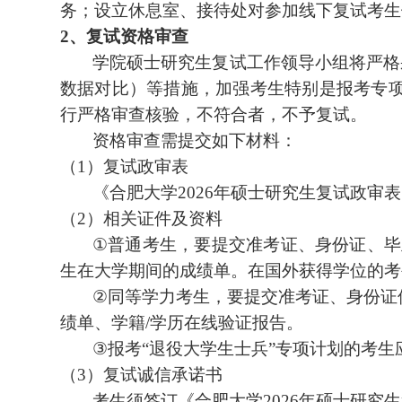
务；
设立
休息室、
接待
处
对参加线下复试考生
2
、
复试资格审查
学院硕士研究生复试工作领导小组
将
严格
数据对比）等措施，加强考生特别是报考专
行严格审查核验，不符合者，不予复试。
资格审查需提交如下材料：
（
1
）复试政审表
《合肥大学
2026
年硕士研究生复试政审表
（
2
）相关证件及资料
①
普通考生，要提交准考证、身份证、毕
生在大学期间的成绩单。在国外获得学位的考
②
同等学力考生，要提交准考证、身份证
绩单、学籍
/
学历在线验证报告。
③
报考
“
退役大学生士兵
”
专项计划的考生
（
3
）复试诚信承诺书
考生须签订《合肥大学
2026
年硕士研究生