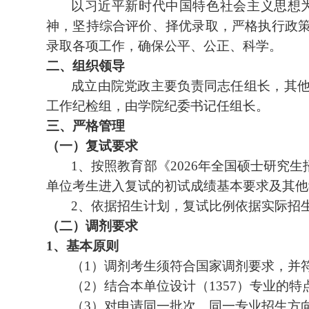
以习近平新时代中国特色社会主义思想
神，坚持综合评价、择优录取，严格执行政
录取各项工作，确保公平、公正、科学。
二、组织领导
成立由院党政主要负责同志任组长，其
工作纪检组，由学院纪委书记任组长
。
三、严格管理
（一）
复试要求
1
、
按照教育部《
2026
年全国硕士研究生
单位考生进入复试的初试成绩基本要求及其他
2
、
依据招生计划，复试比例依据实际招
（二）
调剂要求
1
、
基本原则
（
1
）
调剂考生须符合国家调剂要求，并
（
2
）结合本单位设计（
1357
）专业
的特
（
3
）
对申请同一批次、同一专业招生方