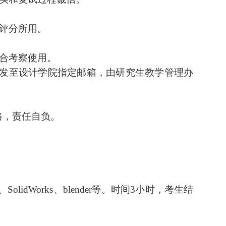
评分所用。
合考察使用。
发至
设计
学院
指定邮箱
，由研究生教学管理办
格，责任自负。
、
SolidWorks
、
blender
等
。时间
3
小时，考生结