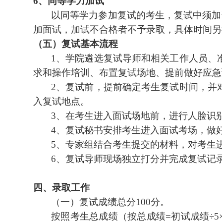
6
、
同等学力加试
以同等学力参加复试的考生，复试中须加
加面试
，
加试不合格者不予录取，具体时间另
（五）复试基本流程
1
、
学院遴选复试导师和相关工作人员、
求和操作培训、布置复试场地、提前做好应急
2
、
复试前，提前确定考生复试时间，并
入复试地点。
3
、
在考生进入面试场地前，进行人脸识
4
、
复试秘书安排考生进入面试考场，做
5
、
专家组结合考生提交的材料，对考生
6
、
复试导师现场独立打分并完成复试记
四、录取工作
（一）
复试成绩总分
100
分。
按照考生总成绩
（
按总成绩
=
初试成绩
÷
5