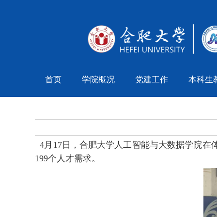
首页
学院概况
党建工作
本科生
4
月
1
7
日，合肥大学
人工智能与大数据学院
在
199
个人才需求
。