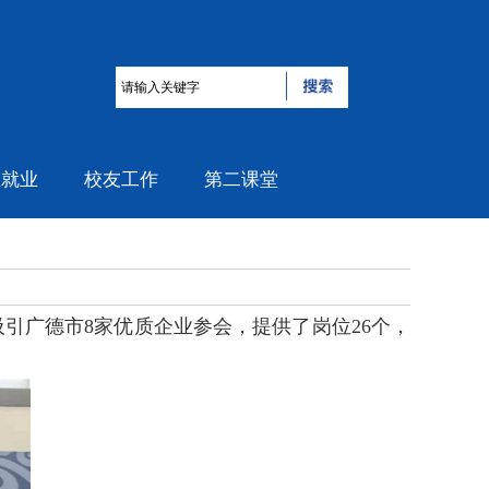
生就业
校友工作
第二课堂
吸引
广德市
8
家优质企业参会，提供
了
岗位
26
个，