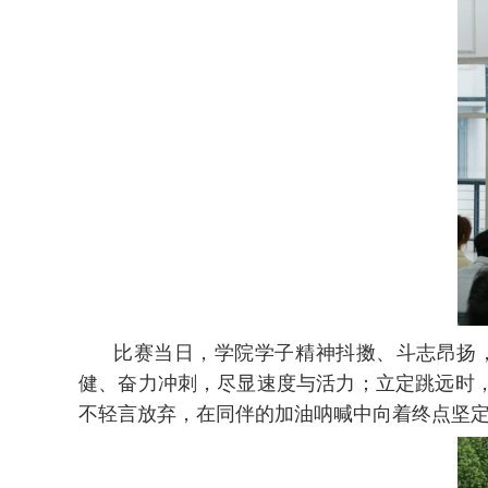
比赛
当日，
学院
学子精神抖擞、斗志昂扬
健、奋力冲刺，尽显速度与活力；立定跳远时
不轻言放弃
，
在
同伴
的加油呐喊中向着终点
坚