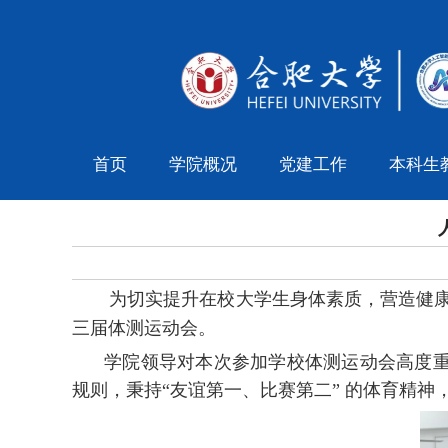
首页
学院概况
党建工作
本科生
为
切实提升在校大学生身体素质，营造健康
三届体测运动会。
学院领导对本次参加学校体测运动会高度
规则，秉持
“友谊第一、比赛第二” 的体育精