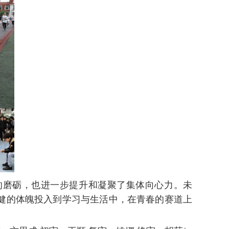
的磨砺，也进一步提升和凝聚了集体向心力。未
健的体魄投入到学习与生活中，在青春的赛道上