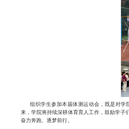
组织学生参加本届
体测运动会
，
既
是对
学
来，学院将持续深
耕
体育育人工作，鼓励
学子
奋力奔跑、逐梦前行。