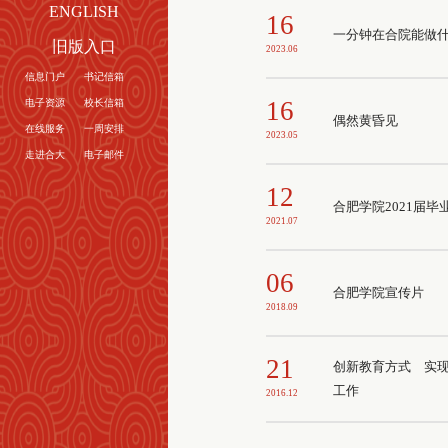
ENGLISH
16
一分钟在合院能做
旧版入口
2023.06
信息门户
书记信箱
16
电子资源
校长信箱
偶然黄昏见
在线服务
一周安排
2023.05
走进合大
电子邮件
12
合肥学院2021届毕
2021.07
06
合肥学院宣传片
2018.09
21
创新教育方式 实现
工作
2016.12