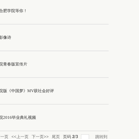
合肥学院等你！
影像诗
院青春版宣传片
院版《中国梦》MV获社会好评
院2016毕业典礼视频
第一页
<<上一页
下一页>>
尾页
页码
2
/
3
跳转到