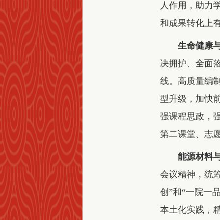
人作用，助力
和成果转化上
生命健康
决拥护、全面
线。高质量编
型升级，加快
强课程思政，
第二课堂、志
能源材料
会议精神，统
创”和“一院一
本土化实践，