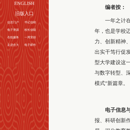
ENGLISH
编者按：
旧版入口
一年之计
信息门户
书记信箱
电子资源
校长信箱
年，也是学校迈
在线服务
一周安排
力、创新精神、
走进合大
电子邮件
出实干笃行促
型大学建设这
与数字转型、
模式”新篇章。
电子信息
报、科研创新