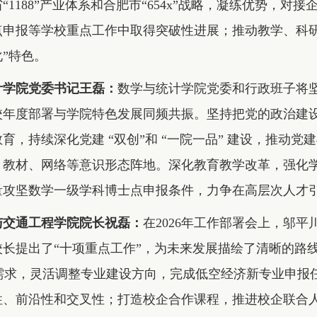
“1188”产业体系和合肥市“654x”战略，凝练优势，
点申报等学校重点工作中取得突破性进展；推动教学、科研
”特色。
计学院党委书记王磊：
数学与统计学院党委和行政班子将坚决
校年度部署与学院特色发展同频共振。坚持把党的政治建
育，持续深化党建 “双创”和 “一院一品” 建设，推动
、教材、网络等意识形态阵地。深化教育教学改革，强化
量攻坚数学一级学科博士点申报条件，力争在高层次人才
与交通工程学院院长祝磊：
在2026年工作部署会上，邬平
校长提出了“十项重点工作
”
，为未来发展描绘了清晰的路线图
产业需求，灵活调整专业建设方向，完成低空经济新专业申
性、前沿性和交叉性；打造校企合作课程，推进校企联合