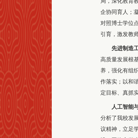
局，深化教育
企协同育人；
对照博士学位
引育，激发教
先进制造
高质量发展根
养，强化有组
作落实；以和
定目标、真抓
人工智能
分析了我校发
议精神，立足学