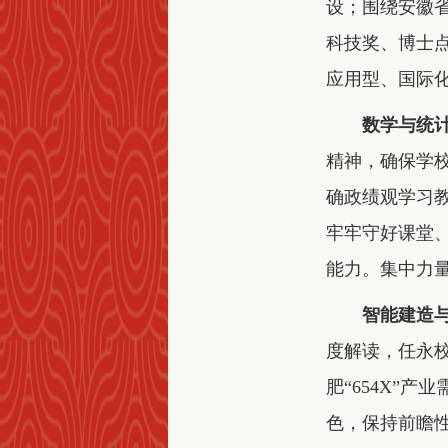
设；围绕安徽省
科技奖、博士
应用型、国际化
数学与统
精神，确保学
确政绩观学习教
牢牢守好课堂
能力。集中力
智能建造
度解读，任永
肥“654X”
色，保持前瞻