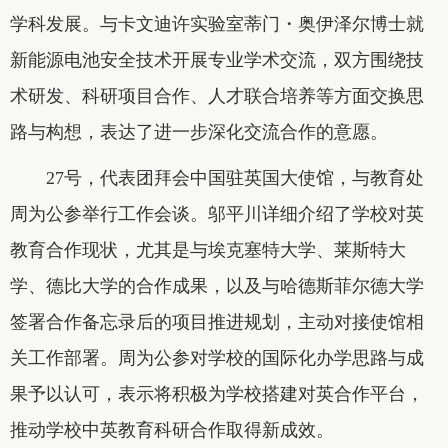
学科发展。与卡文迪许实验室蒂门・奥伊泽尔博士就
新能源电池安全技术开展专业学术交流，双方围绕技
术研发、科研项目合作、人才联合培养等方面交换思
路与构想，表达了进一步深化交流合作的意愿。
27号，代表团拜会中国驻英国大使馆，与教育处
周为公参举行工作会谈。邬平川详细介绍了学校对英
教育合作现状，尤其是与埃克塞特大学、莱斯特大
学、德比大学的合作成果，以及与哈德斯菲尔德大学
签署合作备忘录后的项目推进规划，主动对接使馆相
关工作部署。周为公参对学校的国际化办学思路与成
果予以认可，表示将积极为学校搭建对英合作平台，
推动学校中英教育科研合作取得新成效。